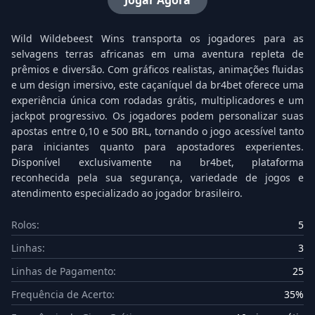
Wild Wildebeest Wins transporta os jogadores para as
selvagens terras africanas em uma aventura repleta de
prêmios e diversão. Com gráficos realistas, animações fluidas
e um design imersivo, este caçaníquel da br4bet oferece uma
experiência única com rodadas grátis, multiplicadores e um
jackpot progressivo. Os jogadores podem personalizar suas
apostas entre 0,10 e 500 BRL, tornando o jogo acessível tanto
para iniciantes quanto para apostadores experientes.
Disponível exclusivamente na br4bet, plataforma
reconhecida pela sua segurança, variedade de jogos e
atendimento especializado ao jogador brasileiro.
Rolos:
5
Linhas:
3
Linhas de Pagamento:
25
Frequência de Acerto:
35%