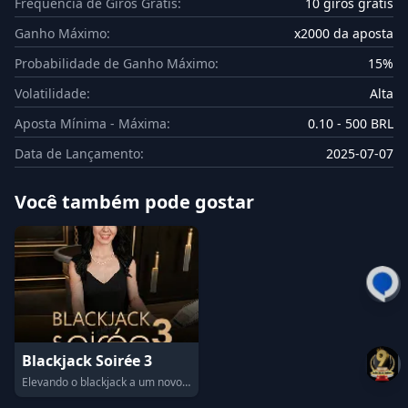
Frequência de Giros Grátis:
10 giros grátis
Ganho Máximo:
x2000 da aposta
Probabilidade de Ganho Máximo:
15%
Volatilidade:
Alta
Aposta Mínima - Máxima:
0.10 - 500 BRL
Data de Lançamento:
2025-07-07
Você também pode gostar
Blackjack Soirée 3
Elevando o blackjack a um novo patamar, Blackjack Soirée 3 combina elegância e estratégia em um só lugar.