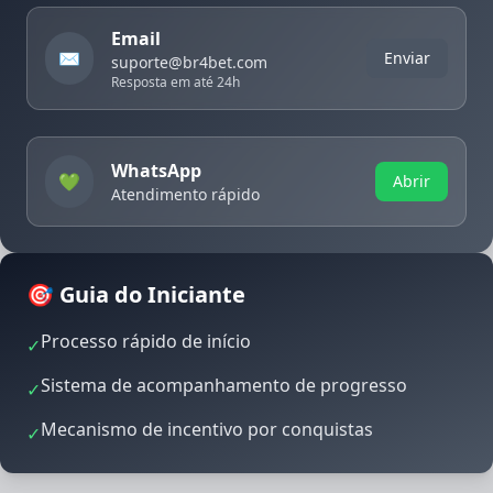
Email
✉️
Enviar
suporte@br4bet.com
Resposta em até 24h
WhatsApp
💚
Abrir
Atendimento rápido
🎯 Guia do Iniciante
Processo rápido de início
✓
Sistema de acompanhamento de progresso
✓
Mecanismo de incentivo por conquistas
✓