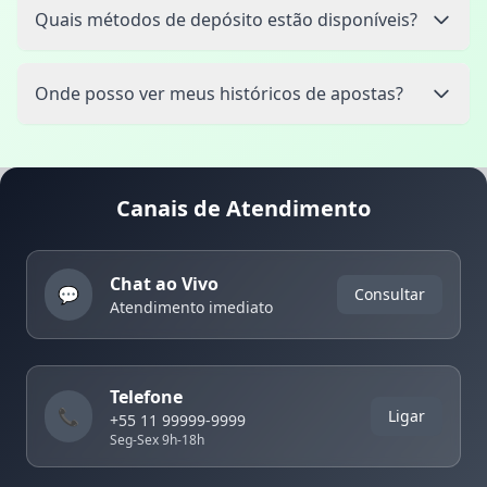
Quais métodos de depósito estão disponíveis?
Onde posso ver meus históricos de apostas?
Canais de Atendimento
Chat ao Vivo
💬
Consultar
Atendimento imediato
Telefone
📞
Ligar
+55 11 99999-9999
Seg-Sex 9h-18h