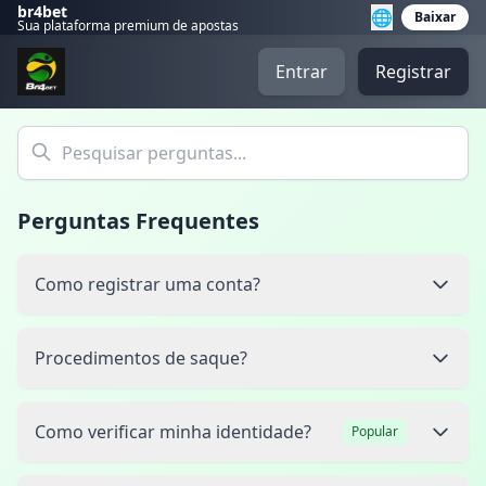
br4bet
🌐
Baixar
Sua plataforma premium de apostas
Entrar
Registrar
Perguntas Frequentes
Como registrar uma conta?
Procedimentos de saque?
Como verificar minha identidade?
Popular